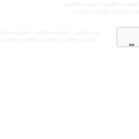
Deca Srl
Sede legale: Via Monte Alben, 10 – 24020 Selvino (BG) |