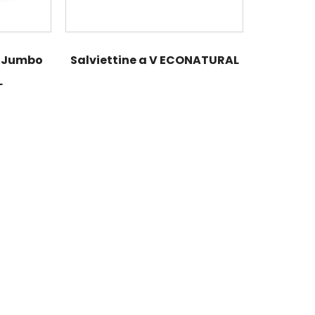
i Jumbo
Salviettine a V ECONATURAL
L